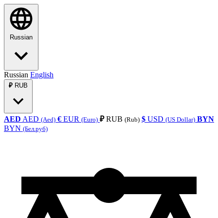
Russian
Russian
English
₽
RUB
AED
AED
€
EUR
₽
RUB
$
USD
BYN
(Aed)
(Euro)
(Rub)
(US Dollar)
BYN
(Бел.руб)