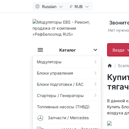
Russian
₽
RUB
Звоните
Нет нужно
Каталог
Везде
Модуляторы
Scani
Блоки управления
Купит
Блоки подготовки / EAC
тягач
Стартеры / Генераторы
В данной к
Топливные насосы (ТНВД)
Купить Бло
воздуха дл
Запчасти / Mercedes