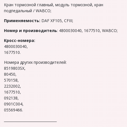
Кран тормозной главный, модуль тормозной, кран
подпедальный / WABCO;
Применяемость:
DAF XF105, CFIII;
Hoмep и производитель
: 4800030040, 1677510, WABCO;
Кросс-номера:
4800030040,
1677510.
Hoмеpа дpугиx производителей:
8519803SХ,
80450,
570158,
2232002,
1677510,
092138,
0901C004,
05569466.
_______________________________