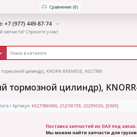
Сравнение (0)
: +7 (977) 449-87-74
й запчасти? Спросите у нас!
 тормозной цилиндр), KNORR-BREMESE, K027386
ый тормозной цилиндр), KNORR
ога / Артикул:
K027386N00, 21JC00739, 2229503G, [0309]
Поставка запчастей из ОАЭ под заказ.
Мы можем найти запчасти для грузо