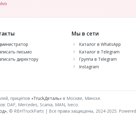
lvo
такты
Мы в сети
дминистратор
Каталог в WhatsApp
аписать письмо
Каталог в Telegram
аписать директору
Группа в Telegram
Instagram
илей, прицепов
«TruckДеталь»
в Москве, Минске.
: DAF, Mercedes, Scania, MAN, Iveco.
од»
, © RBHTruckParts | Все права защищены, 2024-2025.
Powered