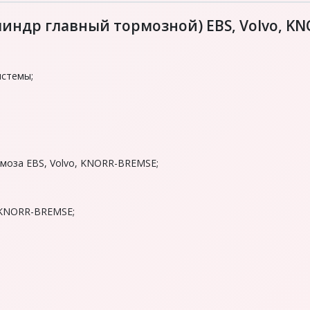
индр глaвный тормозной) EBS, Volvo, KN
стемы;
моза EBS, Volvo, KNORR-BREMSE;
, KNORR-BREMSE;