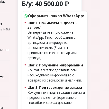
Б/у:
40 500.00 ₽
ia,
Оформить заказ WhatsApp:
Шаг 1: Нажимаем "Сделать
ля
запрос"
ть нам
Вы перейдете в приложение
WhatsApp. Текст сообщения с
артикулом сгенерируется
о
автоматически. (Если нет —
нения
пришлите ссылку на товар или
артикул).
Шаг 2: Получение информации
Консультант предоставит вам
необходимую информацию о
ите
товарах, их стоимости и наличии.
Шаг 3: Подтверждение заказа
Консультант подтверждает заказ и
предоставляет информацию о
способах и сроках доставки.
РФ