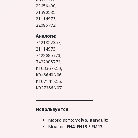
20456400,
21390585,
21114973,
22085772;
Аналоги:
7421327357,
21114973,
7422085773,
7422085772,
К103367К50,
К046640N06,
К107141К56,
К027386N07.
_______________________________
Используется:
Mapкa авто:
Volvo, Renault
;
Mодель:
FН4, FН13 / FМ13
.