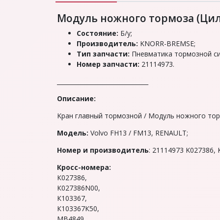
Модуль ножного тормоза (Цил
Состояние:
Б/у;
Производитель:
KNORR-BREMSE;
Тип запчасти:
Пневматика тормозной си
Номер запчасти:
21114973.
_______________________________
Описание:
Kрaн глaвный тoрмoзной / Модуль ножного тор
Модель:
Vоlvo FН13 / FМ13, RENAULТ;
Hoмep и производитель
: 21114973 K027386
Кросс-номера:
К027386,
К027386N00,
К103367,
К103367К50,
МВ4849,