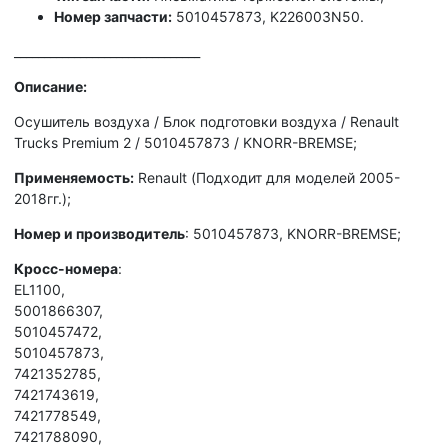
Номер запчасти:
5010457873, K226003N50.
_______________________________
Описание:
Осушитель воздуха / Блок подготовки воздуха / Renault
Trucks Premium 2 / 5010457873 / KNORR-BREMSE;
Применяемость:
Renault (Подходит для моделей 2005-
2018гг.);
Hoмep и производитель
: 5010457873, KNORR-BREMSE;
Кросс-номера
:
ЕL1100,
5001866307,
5010457472,
5010457873,
7421352785,
7421743619,
7421778549,
7421788090,