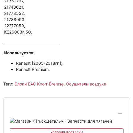
21352797,
21743621,
21778552,
21788093,
22277959,
К226003N50.
_______________________________
Используется:
Renault [2005-2018гг.];
Renault Premium.
Теги:
Блоки EAC Knorr-Bremse
,
Осушители воздуха
Условия доставки