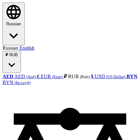
Russian
Russian
English
₽
RUB
AED
AED
€
EUR
₽
RUB
$
USD
BYN
(Aed)
(Euro)
(Rub)
(US Dollar)
BYN
(Бел.руб)