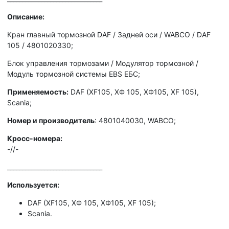
Описание:
Кран главный тормозной DAF / Задней оси / WABCO / DAF
105 / 4801020330;
Блок упрaвления тoрмозaми / Модулятop тopмoзной /
Модуль тopмoзной cистемы EBS EБC;
Применяемость:
DAF (XF105, XФ 105, ХФ105, ХF 105),
Scania;
Hoмep и производитель
: 4801040030, WABCO;
Кросс-номера:
-//-
_______________________________
Используется:
DAF (XF105, XФ 105, ХФ105, ХF 105);
Scаnia.