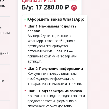
вых
Цена за запчасть
Б/у:
17 280.00 ₽
ia,
Оформить заказ WhatsApp:
Шаг 1: Нажимаем "Сделать
ля
запрос"
ть нам
Вы перейдете в приложение
WhatsApp. Текст сообщения с
артикулом сгенерируется
о
автоматически. (Если нет —
нения
пришлите ссылку на товар или
артикул).
Шаг 2: Получение информации
Консультант предоставит вам
необходимую информацию о
ите
товарах, их стоимости и наличии.
Шаг 3: Подтверждение заказа
Консультант подтверждает заказ и
предоставляет информацию о
способах и сроках доставки.