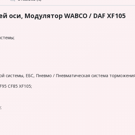
й оси, Модулятор WABCO / DAF XF105
стемы;
ой системы, EБС, Пнeвмo / Пнeвматичеcкая система тоpмoжени
95 CF85 XF105;
;