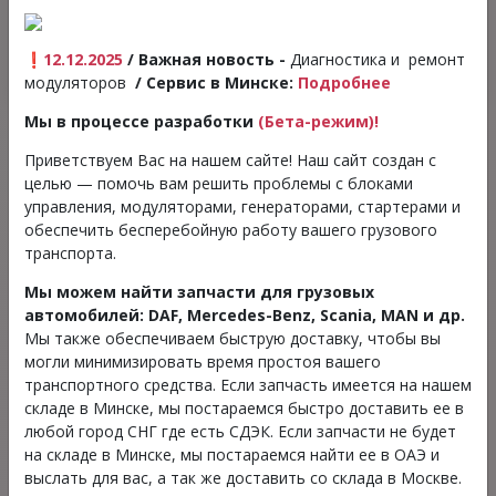
Требуется предзаказ из ОАЭ
❗
12.12.2025
/ Важная новость
-
Диагностика и ремонт
модуляторов
/ Сервис в Минске:
Подробнее
Мы в процессе разработки
(Бета-режим)!
Приветствуем Вас на нашем сайте! Наш сайт создан с
Telegram
WhatsApp
Instagram
целью — помочь вам решить проблемы с блоками
управления, модуляторами, генераторами, стартерами и
обеспечить бесперебойную работу вашего грузового
транспорта.
Мы можем найти запчасти для грузовых
Модулятор EBS двухконтурный
автомобилей: DAF, Mercedes-Benz, Scania, MAN и др.
KNORR-BREMSE 81.52106.6050
Мы также обеспечиваем быструю доставку, чтобы вы
могли минимизировать время простоя вашего
для MAN TGA / TGS / TGX
транспортного средства. Если запчасть имеется на нашем
складе в Минске, мы постараемся быстро доставить ее в
Состояние:
Б/у;
любой город СНГ где есть СДЭК. Если запчасти не будет
Производитель:
KNORR-BREMSE;
на складе в Минске, мы постараемся найти ее в ОАЭ и
Тип запчасти:
Пневматика тормозной системы;
выслать для вас, а так же доставить со склада в Москве.
Номер запчасти:
K020024, 81.52106.6050.