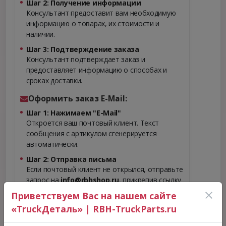
Шаг 2: Получение информации
Консультант предоставит вам необходимую
информацию о товарах, их стоимости и
наличии.
Шаг 3: Подтверждение заказа
Консультант подтверждает заказ и
предоставляет информацию о способах и
сроках доставки.
Оформить заказ E-Mail:
Шаг 1: Нажимаем "E-Mail"
Откроется ваш почтовый клиент. Текст
сообщения с артикулом сгенерируется
автоматически.
Шаг 2: Отправка письма
Если почтовый клиент не открылся, отправьте
запрос на
info@rbhshop.ru
, прикрепив ссылку
или артикул.
Приветствуем Вас на нашем сайте
«TruckДеталь» | RBH-TruckParts.ru
Сделать запрос
E-Mail