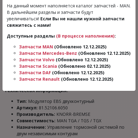
На данный момент наполняется каталог запчастей - MAN.
_______________________________
В дальнейшем разделы и запчасти будут
увеличиваться!
Если Вы не нашли нужной запчасти
Описание:
свяжитесь с нами!
Двухконтурный модулятор EBS KNORR-BREMSE
Доступные разделы
(В процессе наполнения)
:
81.52106.6050
— это
оригинальный элемент тормозной
системы
, предназначенный для
эффективного
Запчасти MAN
(Обновлено 12.12.2025)
управления подачей воздуха на две независимые
Запчасти Mercedes-Benz
(Обновлено 12.12.2025)
тормозные цепи
.
Запчасти Volvo
(Обновлено 12.12.2025)
Запчасти Scania
(Обновлено 02.12.2025)
Используется на грузовых автомобилях
MAN TGA, TGS,
Запчасти DAF
(Обновлено 12.12.2025)
TGX
и обеспечивает
стабильную работу тормозов при
Запчасти Renault
(Обновлено 12.12.2025)
любых нагрузках
.
Техническая информация:
Тип:
Модулятор EBS двухконтурный
Артикул:
81.52106.6050
Производитель:
KNORR-BREMSE
Совместимость:
MAN TGA / TGS / TGX
Назначение:
Управление тормозной системой по
двум независимым контурам