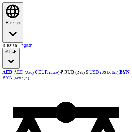
Russian
Russian
English
₽
RUB
AED
AED
€
EUR
₽
RUB
$
USD
BYN
(Aed)
(Euro)
(Rub)
(US Dollar)
BYN
(Бел.руб)