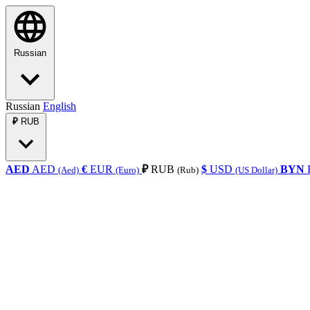
Russian
Russian
English
₽
RUB
AED
AED
€
EUR
₽
RUB
$
USD
BYN
(Aed)
(Euro)
(Rub)
(US Dollar)