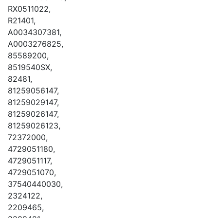
RХ0511022,
R21401,
А0034307381,
А0003276825,
85589200,
8519540SХ,
82481,
81259056147,
81259029147,
81259026147,
81259026123,
72372000,
4729051180,
4729051117,
4729051070,
37540440030,
2324122,
2209465,