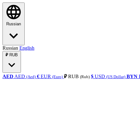
Russian
Russian
English
₽
RUB
AED
AED
€
EUR
₽
RUB
$
USD
BYN
(Aed)
(Euro)
(Rub)
(US Dollar)