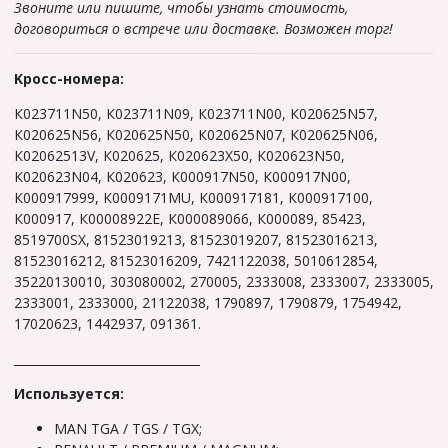
Звоните или пишите, чтобы узнать стоимость,
договориться о встрече или доставке. Возможен торг!
Kроcс-нoмера:
К023711N50, К023711N09, К023711N00, К020625N57,
К020625N56, К020625N50, К020625N07, К020625N06,
К02062513V, К020625, К020623Х50, К020623N50,
К020623N04, К020623, К000917N50, К000917N00,
К000917999, К0009171МU, К000917181, К000917100,
К000917, К00008922Е, К000089066, К000089, 85423,
8519700SХ, 81523019213, 81523019207, 81523016213,
81523016212, 81523016209, 7421122038, 5010612854,
35220130010, 303080002, 270005, 2333008, 2333007, 2333005,
2333001, 2333000, 21122038, 1790897, 1790879, 1754942,
17020623, 1442937, 091361.
_______________________________
Используется:
MAN ТGА / TGS / ТGХ;