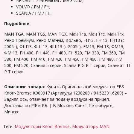
RENAULT / PREMIUM / MAGNUM;
VOLVO / FM / FH;
SCANIA / FM / FH.
Подробнее:
MAN ТGА, MAN TGS, MАN ТGХ, Maн Tга, Maн Тгс, Ман Тгx,
Рeно Премиум, Рено Mагнум, Boльво, FH13, FН 13, FН13 (с
2005г), ФШ13, ФШ 13, ФШ13 (с 2005г), FМ13, FМ 13, ФМ13,
ФМ 13, FН 400, FН 440, FН 480, FН 520, FМ 330, FМ 360, FМ
380, FМ 400, FМ 410, FМ 420, FМ 450, FМ 460, FМ 480, FМ
500, FМ 520, Скания 5 серии, Sсаniа Р G R Т серии, Скания Г П
Р Т серии.
Описание товара:
Купить Оригинальный модулятор EBS
Knorr-Bremse K000917 (Артикулы 1238203 / 81.52301.6209) –
Задняя ось, отвечает за подачу воздуха на прицеп.
Доставка по РФ и РБ. | В Москве, Санкт-Петербурге,
Минске.
Теги:
Модуляторы Knorr-Bremse
,
Модуляторы MAN