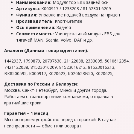
Наименование:
Модулятор EBS задней оси
Артикулы:
K000917 / 1238203 / 81.52301.6209
Функция:
Управление подачей воздуха на прицеп
Производитель:
Knorr-Bremse
Ось применения:
Задняя
Совместимость:
Универсальный модуль EBS для
тягачей MAN, Scania, Volvo, DAF и др.
Аналоги (Данный товар идентичен):
1442937, 1790879, 20707638, 21122038, 2333005, 5010612854,
7421122038, 81523016209, 81523016212, 81523016213,
ВК8500595, К000917, К020623, К020623N50, К020625;
Доставка по России и Беларуси
:
Москва, Санкт-Петербург, Минск и другие города.
Работаем с транспортными компаниями, отправка в
кратчайшие сроки.
Гарантия – 1 месяц
Мы проверяем устройство перед отправкой. В случае
неисправности — обмен или возврат.