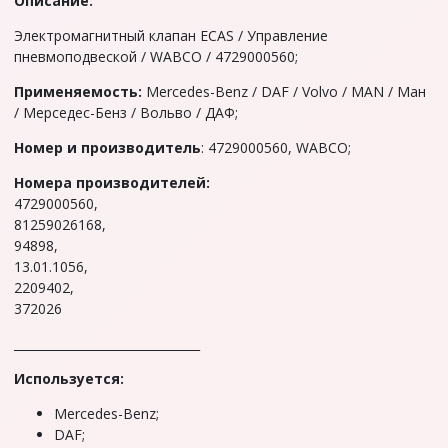
Описание:
Электромагнитный клапан ECAS / Управление
пневмоподвеской / WABCO / 4729000560;
Применяемость:
Mercedes-Benz / DAF / Volvo / MAN / Мaн
/ Меpсeдес-Бенз / Boльво / ДAФ;
Hoмep и производитель
: 4729000560, WABCO;
Номepa производителей:
4729000560,
81259026168,
94898,
13.01.1056,
2209402,
372026
_______________________________
Используется:
Mercedes-Benz;
DAF;