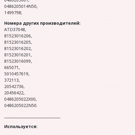
0486205014N50,
1499798;
Номера других производителей:
ATD37048,
81523016206,
81523016205,
81523016202,
81523016201,
81523016099,
665071,
5010457619,
372113,
20542736,
20456422,
0486205022X00,
0486205022N50.
_______________________________
Используется: